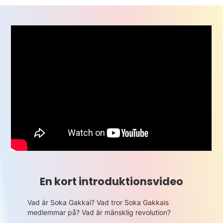
En kort introduktionsvideo
Vad är Soka Gakkai? Vad tror Soka Gakkais
medlemmar på? Vad är mänsklig revolution?