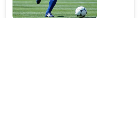
3 lektioner om buddhism Roberto Baggio
Baggio: The Divine Ponytail är en ny Netflix-biografi om
en av Italiens mest begåvade och älskade
fotbollsstjärnor, Roberto Baggio
Läs mer ->
Publikationer